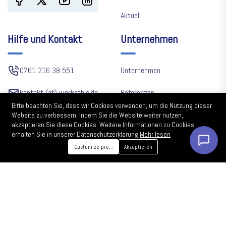
Aktuell
Hilfe und Kontakt
Unternehmen
0761 216 38 551
Unternehmen
kontakt (at) workethic.de
Referenzen
Bitte beachten Sie, dass wir Cookies verwenden, um die Nutzung dieser
Krozinger Str. 52 79114
Jobangebote
Website zu verbessern. Indem Sie die Website weiter nutzen,
akzeptieren Sie diese Cookies. Weitere Informationen zu Cookies
Freiburg
erhalten Sie in unserer Datenschutzerklärung
Mehr lesen
Impressum
Customize preferences
Akzeptieren
Sitemap
Webdesign Preise
Partner werden
©2026 Workethic.de. Alle Rechte vorbehalten.