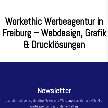
Workethic Werbeagentur in
Freiburg – Webdesign, Grafik
& Drucklösungen
N
e
w
s
l
e
t
t
e
r
Ja, ich möchte regelmäßig News und Werbung aus der WORKETHIC
Werbeagentur per E-Mail erhalten.