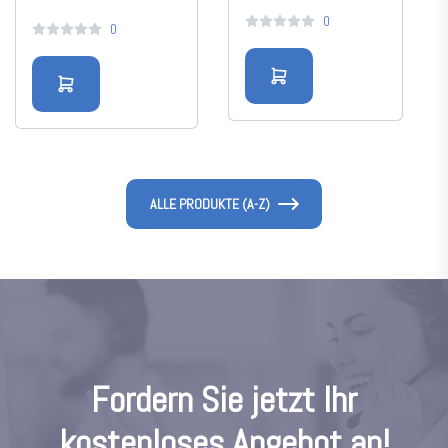
(Ø 24 mm)
0
0
ALLE PRODUKTE (A-Z)
F
o
r
d
e
r
n
S
i
e
j
e
t
z
t
I
h
r
k
o
s
t
e
n
l
o
s
e
s
A
n
g
e
b
o
t
a
n
!