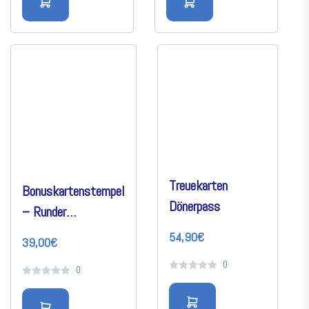
Treuekarten
Bonuskartenstempel
Dönerpass
– Runder
Automatikstempel
54,90€
39,00€
(Ø 24 mm)
0
0