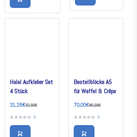
Halal Aufkleber Set
Bestellblöcke A5
4 Stück
für Waffel & Crêpe
31,26€
70,00€
32,90€
85,00€
0
0