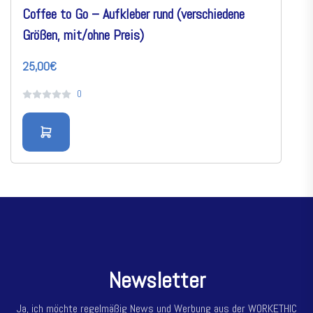
Coffee to Go – Aufkleber rund (verschiedene
Größen, mit/ohne Preis)
25,00€
0
N
e
w
s
l
e
t
t
e
r
Ja, ich möchte regelmäßig News und Werbung aus der WORKETHIC