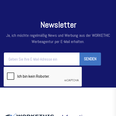
N
e
w
s
l
e
t
t
e
r
Ja, ich möchte regelmäßig News und Werbung aus der WORKETHIC
Werbeagentur per E-Mail erhalten.
SENDEN