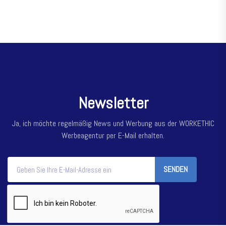
N
e
w
s
l
e
t
t
e
r
Ja, ich möchte regelmäßig News und Werbung aus der WORKETHIC
Werbeagentur per E-Mail erhalten.
SENDEN