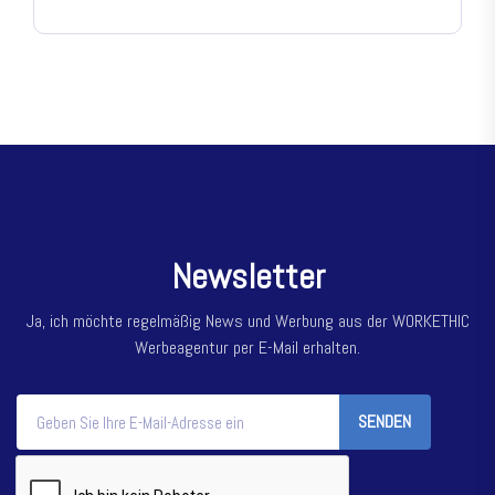
N
e
w
s
l
e
t
t
e
r
Ja, ich möchte regelmäßig News und Werbung aus der WORKETHIC
Werbeagentur per E-Mail erhalten.
SENDEN