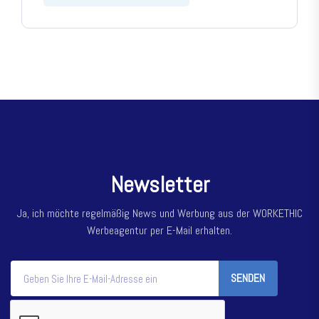
N
e
w
s
l
e
t
t
e
r
Ja, ich möchte regelmäßig News und Werbung aus der WORKETHIC
Werbeagentur per E-Mail erhalten.
SENDEN